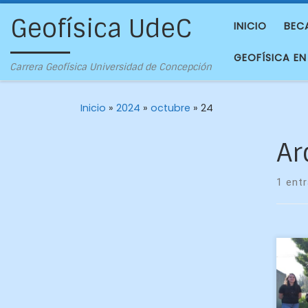
Geofísica UdeC
INICIO
BEC
GEOFÍSICA EN
Carrera Geofísica Universidad de Concepción
Inicio
»
2024
»
octubre
»
24
Ar
1 ent
Die
cu
Ge
pe