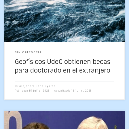
Godoy han sido seleccionados en la última convocatoria
de la Beca Chile de Doctorado en el Extranjero, […]
SIN CATEGORÍA
Geofísicos UdeC obtienen becas
para doctorado en el extranjero
por
Alejandro Baño Oyarce
Publicada
15 julio, 2025
Actualizado
15 julio, 2025