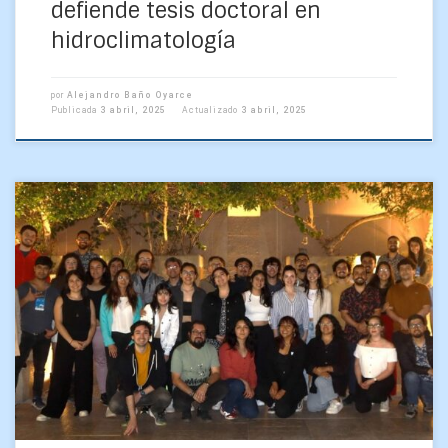
defiende tesis doctoral en
hidroclimatología
por
Alejandro Baño Oyarce
Publicada
3 abril, 2025
Actualizado
3 abril, 2025
Convocatoria 2025: inicio de la «ventanilla abierta» desde el
19 de marzo. La Dirección de Docencia ha destinado
recursos para apoyar la asistencia a congresos […]