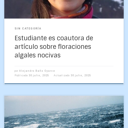
SIN CATEGORÍA
Estudiante es coautora de
artículo sobre floraciones
algales nocivas
por
Alejandro Baño Oyarce
Publicada
30 julio, 2025
Actualizado
30 julio, 2025
Los geofísicos David Carrasco Flores y Manuel Torres