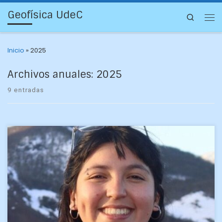
Geofísica UdeC
Search
Inicio
»
2025
Archivos anuales:
2025
9 entradas
Un estudio acerca de las “capas finas de fitoplancton
tóxico”, publicado en la revista chilena de acuicultura
Versión Diferente, tuvo la coautoría de la estudiante […]