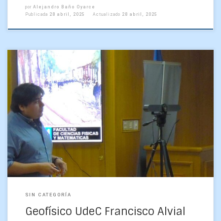
por
Alejandro Baño Oyarce
Publicada
28 abril, 2025
Actualizado
28 abril, 2025
Francisco Alvial Vásquez, estudiante del Programa de
Doctorado en Ciencias Físicas de la Universidad de
Concepción, defendió su tesis doctoral titulada
“Downscaling estadístico de variables […]
SIN CATEGORÍA
Geofísico UdeC Francisco Alvial