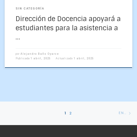
SIN CATEGORÍA
Dirección de Docencia apoyará a
estudiantes para la asistencia a
…
por
Alejandro Baño Oyarce
Publicada
1 abril, 2025
Actualizado
1 abril, 2025
Navegación
En
1
2
ENTRADAS ANTERIORES
de
an
entradas