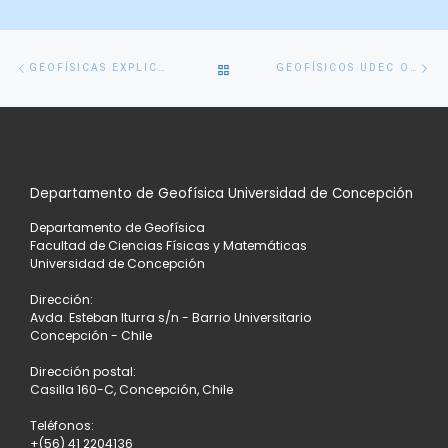
Navegación
Entrada
En
VOLVER
GEOFÍSICAS EXPLICAN QUÉ HACEN, DÓNDE TRABAJAN Y CUÁNTO PUEDEN GANAR
GEOFÍSICOS UDEC OBTIENEN BECAS PARA DOCTORADO EN EL EXTRANJERO
de
anterior
si
entradas
A
LA
Departamento de Geofísica Universidad de Concepción
LISTA
Departamento de Geofísica
DE
Facultad de Ciencias Físicas y Matemáticas
Universidad de Concepción
ENTRADAS
Dirección:
Avda. Esteban Iturra s/n - Barrio Universitario
Concepción - Chile
Dirección postal:
Casilla 160-C, Concepción, Chile
Teléfonos:
+(56) 41 2204136