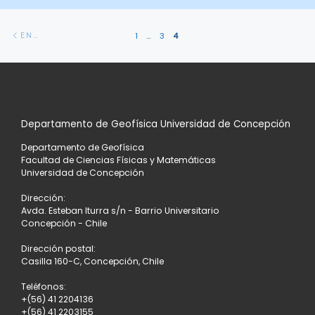
Navegación
Entradas
1
…
3
4
ENTRADAS SIGUIENTES
de
siguientes
entradas
Departamento de Geofísica Universidad de Concepción
Departamento de Geofísica
Facultad de Ciencias Físicas y Matemáticas
Universidad de Concepción
Dirección:
Avda. Esteban Iturra s/n - Barrio Universitario
Concepción - Chile
Dirección postal:
Casilla 160-C, Concepción, Chile
Teléfonos:
+(56) 41 2204136
+(56) 41 2203155