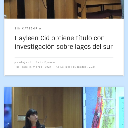
SIN CATEGORÍA
Hayleen Cid obtiene título con
investigación sobre lagos del sur
por
Alejandro Baño Oyarce
Publicada
15 marzo, 2024
Actualizado
15 marzo, 2024
Como una de las mejores tesis de Tierra Sólida de los
últimos años calificaron los académicos evaluadores el