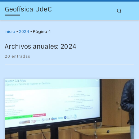
Geofísica UdeC
Search
Inicio
»
2024
»
Página 4
Archivos anuales:
2024
20 entradas
La ahora geofísica iniciará el magíster en la especialidad
para ampliar su trabajo en que relaciona cambios en los
cuerpos de agua y el clima. […]