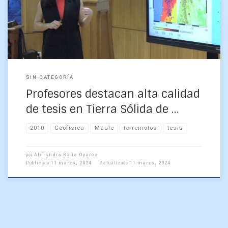
trabajo de la estudiante Camila Monge Orellana, […]
SIN CATEGORÍA
Profesores destacan alta calidad
de tesis en Tierra Sólida de …
2010
Geofísica
Maule
terremotos
tesis
por
Alejandro Baño Oyarce
Publicada
11 marzo, 2024
Actualizado
11 marzo, 2024