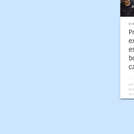
aca
And
[…]
SI
P
e
e
b
c
po
Pu
Ac