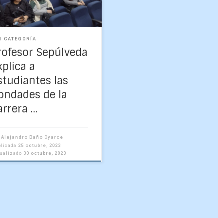
démico de Departamento
rés Sepúlveda Allende en el
N CATEGORÍA
rofesor Sepúlveda
xplica a
studiantes las
ondades de la
arrera …
r
Alejandro Baño Oyarce
blicada
25 octubre, 2023
tualizado
30 octubre, 2023