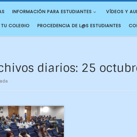
AS
INFORMACIÓN PARA ESTUDIANTES
VÍDEOS Y AU
 TU COLEGIO
PROCEDENCIA DE L@S ESTUDIANTES
CO
chivos diarios:
25 octubr
rada
 charla acerca de las
acterísticas y componentes
erales de la carrera de
física, impartió hoy el