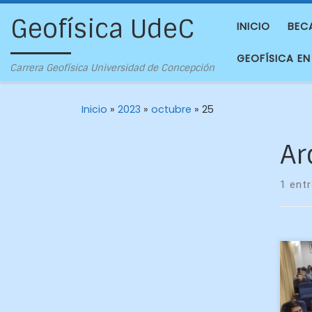
Geofísica UdeC
INICIO
BEC
GEOFÍSICA EN
Carrera Geofísica Universidad de Concepción
Inicio
»
2023
»
octubre
»
25
Ar
1 ent
Una
car
gen
Geo