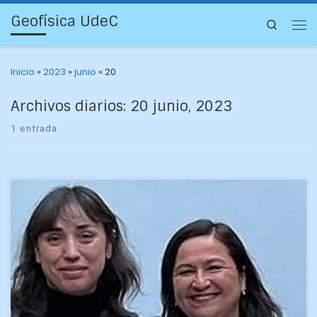
Geofísica UdeC
Search
Inicio
»
2023
»
junio
»
20
Archivos diarios:
20 junio, 2023
1 entrada
Actividades experimentales para 7 asignaturas de dos
carreras. El Departamento de Geofísica obtuvo
financiamiento para construir mini estanques para
observación de olas, tsunamis y otros […]