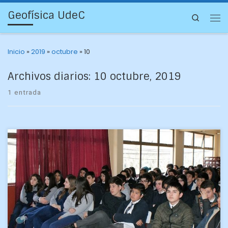
Geofísica UdeC
Search
Inicio
»
2019
»
octubre
»
10
Archivos diarios:
10 octubre, 2019
1 entrada
Más de 120 estudiantes de primer año de Enseñanza Media
de Cañete aprendieron acerca de los tsunamis y su relación
con los terremotos de Chile […]