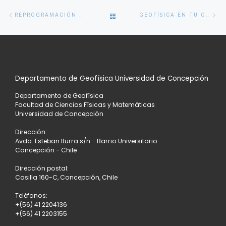
Navegación
Entrada
En
VOLVER
REPROGRAMACIÓN DE ACTIVIDADES 2019
GEOFÍSICA EN TU COLEGIO AHORA INCLUYE EXPERIMENTOS Y COORDINACIÓN DE TALLERES
de
anterior
si
entradas
A
LA
Departamento de Geofísica Universidad de Concepción
LISTA
Departamento de Geofísica
DE
Facultad de Ciencias Físicas y Matemáticas
Universidad de Concepción
ENTRADAS
Dirección:
Avda. Esteban Iturra s/n - Barrio Universitario
Concepción - Chile
Dirección postal:
Casilla 160-C, Concepción, Chile
Teléfonos:
+(56) 41 2204136
+(56) 41 2203155