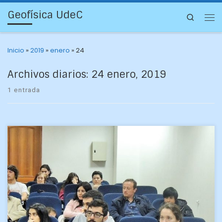
Geofísica UdeC
Search
Inicio
»
2019
»
enero
»
24
Archivos diarios:
24 enero, 2019
1 entrada
Tras la batería de preguntas de los investigadores James
Morales y Fernando Cortés -y las acertadas respuestas del
alumno Enrique Carrasco Bernales- el profesor guía, […]