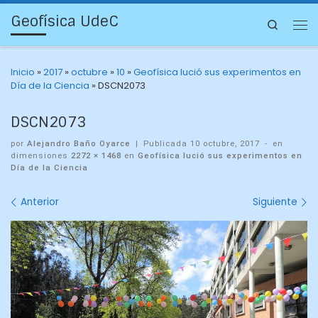
Geofísica UdeC
Search
Inicio
»
2017
»
octubre
»
10
»
Geofísica lució sus experimentos en
Día de la Ciencia
»
DSCN2073
DSCN2073
por
Alejandro Baño Oyarce
|
Publicada
10 octubre, 2017
-
en
dimensiones
2272 × 1468
en
Geofísica lució sus experimentos en
Día de la Ciencia
Navegación
Anterior
Siguiente
de
imágenes