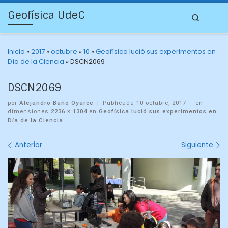
Geofísica UdeC
Search
Inicio
»
2017
»
octubre
»
10
»
Geofísica lució sus experimentos en
Día de la Ciencia
»
DSCN2069
DSCN2069
por
Alejandro Baño Oyarce
|
Publicada
10 octubre, 2017
-
en
dimensiones
2236 × 1304
en
Geofísica lució sus experimentos en
Día de la Ciencia
Navegación
Anterior
Siguiente
de
imágenes