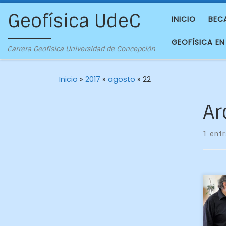
Geofísica UdeC
INICIO
BEC
GEOFÍSICA EN
Carrera Geofísica Universidad de Concepción
Inicio
»
2017
»
agosto
»
22
Ar
1 ent
El 
Fig
Geo
vie