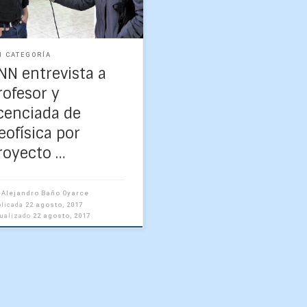
tes 22 de agosto al ser
tados […]
N CATEGORÍA
NN entrevista a
rofesor y
icenciada de
eofísica por
royecto …
r
Alejandro Baño Oyarce
blicada
22 agosto, 2017
tualizado
22 agosto, 2017