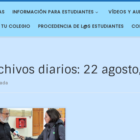
AS
INFORMACIÓN PARA ESTUDIANTES
VÍDEOS Y AU
 TU COLEGIO
PROCEDENCIA DE L@S ESTUDIANTES
CO
chivos diarios:
22 agosto
rada
doctor en geofísica Dante
ueroa y la licenciada de
física Natalia Aziares se
ron sorprendidos este