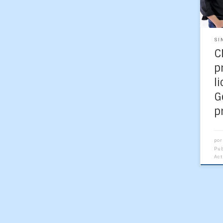
mar
visi
SI
C
p
l
G
p
po
Pu
Ac