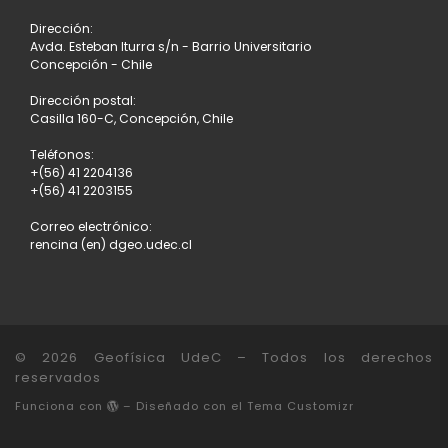
ENTRADAS
Dirección:
Avda. Esteban Iturra s/n - Barrio Universitario
Concepción - Chile
Dirección postal:
Casilla 160-C, Concepción, Chile
Teléfonos:
+(56) 41 2204136
+(56) 41 2203155
Correo electrónico:
rencina (en) dgeo.udec.cl
© 2026
Geofísica UdeC
– Todos los derechos
reservados
Funciona con
– Diseñado con el
Tema Customizr