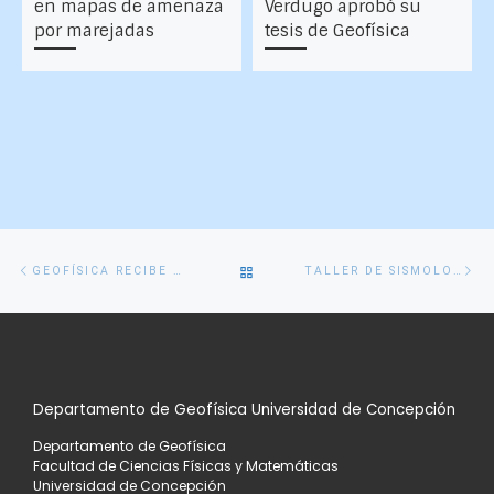
en mapas de amenaza
Verdugo aprobó su
por marejadas
tesis de Geofísica
Navegación
Entrada
En
VOLVER
GEOFÍSICA RECIBE AL COLEGIO RUCALHUE
TALLER DE SISMOLOGÍA PARA ESTUDIANTES DE CORONEL
de
anterior
si
entradas
A
LA
Departamento de Geofísica Universidad de Concepción
LISTA
Departamento de Geofísica
DE
Facultad de Ciencias Físicas y Matemáticas
Universidad de Concepción