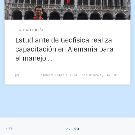
SIN CATEGORÍA
Estudiante de Geofísica realiza
capacitación en Alemania para
el manejo …
por
Publicada
16 junio, 2014
Actualizado
6 julio, 2015
Navegación
Entradas
1
…
22
23
ENTRADAS SIGUIENTES
de
siguientes