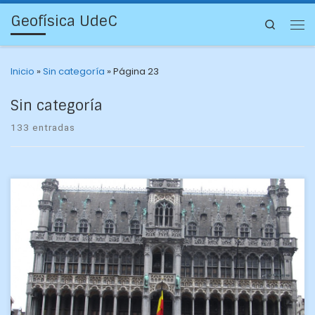
Geofísica UdeC
Search
Inicio
»
Sin categoría
»
Página 23
Sin categoría
133 entradas
Durante el mes de mayo, James Morales Lasalle, estudiante
de Geofísica de la UDEC, tuvo la oportunidad de capacitarse
en el manejo de Radares Marinos […]