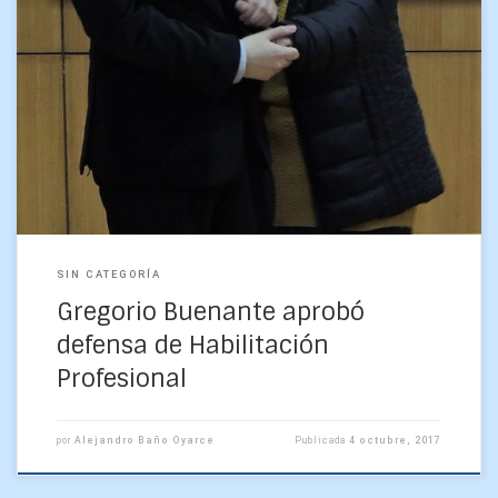
Gregorio Buenante Navarrete logró aprobar ayer su
Habilitación Profesional con la defensa de su proyecto
“Factibilidad de abastecer al Parque Científico y
Tecnológico del Bío-Bío […]
SIN CATEGORÍA
Gregorio Buenante aprobó
defensa de Habilitación
Profesional
por
Alejandro Baño Oyarce
Publicada
4 octubre, 2017