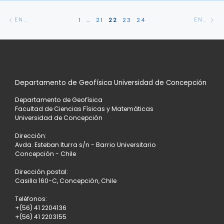
Navegación
Entradas
En
1
…
21
22
23
24
ENTRADAS SIGUIENTES
ENTRADAS ANTERIORES
de
siguientes
an
entradas
Departamento de Geofísica Universidad de Concepción
Departamento de Geofísica
Facultad de Ciencias Físicas y Matemáticas
Universidad de Concepción
Dirección:
Avda. Esteban Iturra s/n - Barrio Universitario
Concepción - Chile
Dirección postal:
Casilla 160-C, Concepción, Chile
Teléfonos:
+(56) 41 2204136
+(56) 41 2203155