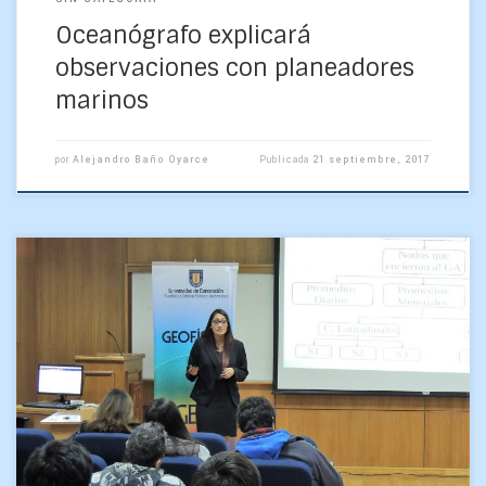
Oceanógrafo explicará
observaciones con planeadores
marinos
por
Alejandro Baño Oyarce
Publicada
21 septiembre, 2017
Con una interesante discusión científica acerca de su
aporte al estudio de los impactos ambientales del país,
finalizó hoy la defensa de su habilitación laboral […]