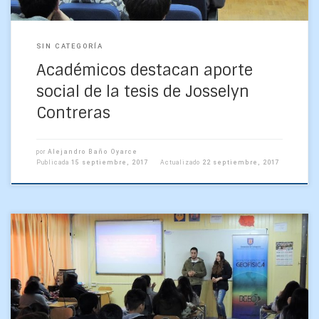
SIN CATEGORÍA
Académicos destacan aporte
social de la tesis de Josselyn
Contreras
por
Alejandro Baño Oyarce
Publicada
15 septiembre, 2017
Actualizado
22 septiembre, 2017
“Geofísica en tu Colegio” cuenta con 13 estudiantes
monitores Un nuevo ciclo de charlas inició ayer el
programa Geofísica en tu Colegio visitando el […]