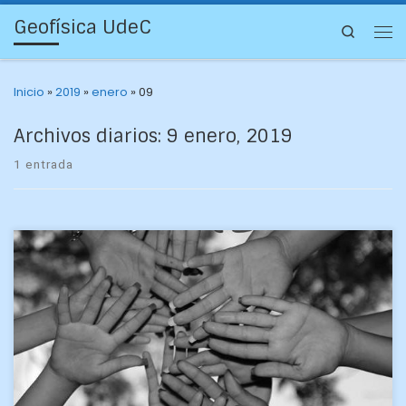
Geofísica UdeC
Search
Inicio
»
2019
»
enero
»
09
Archivos diarios:
9 enero, 2019
1 entrada
Sicólogas dictarán curso organizado por el Departamento
de Geofísica ¿Cómo está mi preparación para enfrentar el
mundo laboral y las clases, mis relaciones interpersonales y
[…]