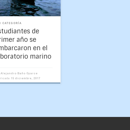
ano fue una experiencia […]
N CATEGORÍA
studiantes de
rimer año se
mbarcaron en el
aboratorio marino
r
Alejandro Baño Oyarce
blicada
15 diciembre, 2017