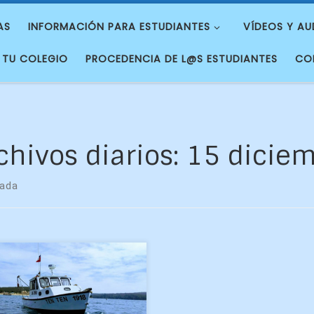
AS
INFORMACIÓN PARA ESTUDIANTES
VÍDEOS Y AU
 TU COLEGIO
PROCEDENCIA DE L@S ESTUDIANTES
CO
chivos diarios:
15 diciem
rada
a algunos era la primera vez
e se subían a una
arcación de ese tamaño y
a todos tomar muestras del