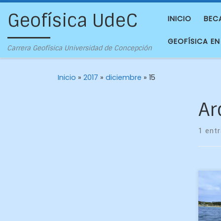
Geofísica UdeC
INICIO
BEC
GEOFÍSICA EN
Carrera Geofísica Universidad de Concepción
Inicio
»
2017
»
diciembre
»
15
Ar
1 ent
Par
qu
emb
par