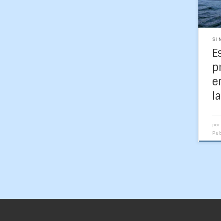
océ
SI
E
p
e
l
po
Pu