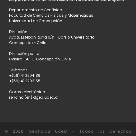
Departamento de Geofísica
Facultad de Ciencias Físicas y Matemáticas
Universidad de Concepción
Dirección:
Avda. Esteban Iturra s/n - Barrio Universitario
Concepción - Chile
Dirección postal:
Casilla 160-C, Concepción, Chile
Teléfonos:
+(56) 41 2204136
+(56) 41 2203155
Correo electrónico:
rencina (en) dgeo.udec.cl
© 2026
Geofísica UdeC
– Todos los derechos