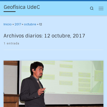
Geofísica UdeC
Search
Inicio
»
2017
»
octubre
»
12
Archivos diarios:
12 octubre, 2017
1 entrada
Con la defensa de la tesis «Análisis temporal de mapas
temáticos de cobertura de suelo para localidades
afectadas por el terremoto y tsunami de 2010…» […]