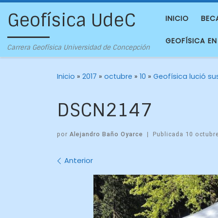
Geofísica UdeC
INICIO
BEC
GEOFÍSICA EN
Carrera Geofísica Universidad de Concepción
Inicio
»
2017
»
octubre
»
10
»
Geofísica lució su
DSCN2147
por
Alejandro Baño Oyarce
|
Publicada
10 octubr
Navegación
Anterior
de
imágenes