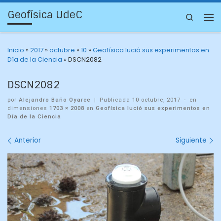
Geofísica UdeC
Search
Inicio
»
2017
»
octubre
»
10
»
Geofísica lució sus experimentos en
Día de la Ciencia
»
DSCN2082
DSCN2082
por
Alejandro Baño Oyarce
|
Publicada
10 octubre, 2017
-
en
dimensiones
1703 × 2008
en
Geofísica lució sus experimentos en
Día de la Ciencia
Navegación
Anterior
Siguiente
de
imágenes