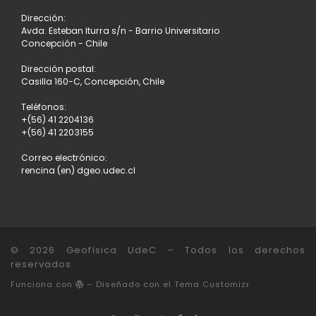
Dirección:
Avda. Esteban Iturra s/n - Barrio Universitario
Concepción - Chile
Dirección postal:
Casilla 160-C, Concepción, Chile
Teléfonos:
+(56) 41 2204136
+(56) 41 2203155
Correo electrónico:
rencina (en) dgeo.udec.cl
© 2026
Geofísica UdeC
– Todos los derechos
reservados
Funciona con
– Diseñado con el
Tema Customizr