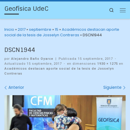
Geofísica UdeC
Search
Inicio
»
2017
»
septiembre
»
15
»
Académicos destacan aporte
social de la tesis de Josselyn Contreras
»
DSCN1944
DSCN1944
por
Alejandro Baño Oyarce
|
Publicada
15 septiembre, 2017
-
Actualizado
15 septiembre, 2017
-
en dimensiones
1930 × 1275
en
Académicos destacan aporte social de la tesis de Josselyn
Contreras
Navegación
Anterior
Siguiente
de
imágenes