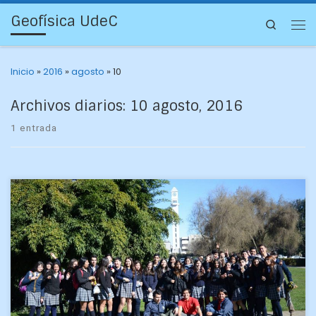
Geofísica UdeC
Search
Inicio
»
2016
»
agosto
»
10
Archivos diarios:
10 agosto, 2016
1 entrada
Martes 9 de agosto de 2016. Esta mañana recibimos la visita
del Colegio Amanecer de Coronel, a 38 alumnos de tercero
medio de la especialidad Matemática, […]